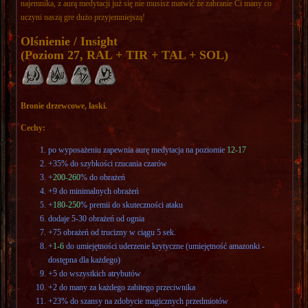
najemnika, z aurą medytacji już się nie musisz matwić że zabranie Ci many co
uczyni naszą gre dużo przyjemniejszą!
Olśnienie / Insight
(Poziom 27, RAL + TIR + TAL + SOL)
Bronie drzewcowe, laski.
Cechy:
po wyposażeniu zapewnia aurę medytacja na poziomie
12-17
+35% do szybkości rzucania czarów
+
200-260
% do obrażeń
+9 do minimalnych obrażeń
+
180-250
% premii do skuteczności ataku
dodaje 5-30 obrażeń od ognia
+75 obrażeń od trucizny w ciągu 5 sek.
+
1-6
do umiejętności uderzenie krytyczne (umiejętność amazonki -
dostępna dla każdego)
+5 do wszystkich atrybutów
+2 do many za każdego zabitego przeciwnika
+23% do szansy na zdobycie magicznych przedmiotów