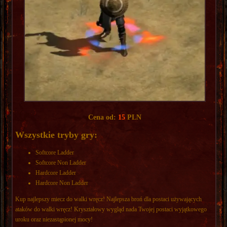
Cena od:
15
PLN
Wszystkie tryby gry:
Softcore Ladder
Softcore Non Ladder
Hardcore Ladder
Hardcore Non Ladder
Kup najlepszy miecz do walki wręcz! Najlepsza broń dla postaci używających
ataków do walki wręcz! Kryształowy wygląd nada Twojej postaci wyjątkowego
uroku oraz niezastąpionej mocy!