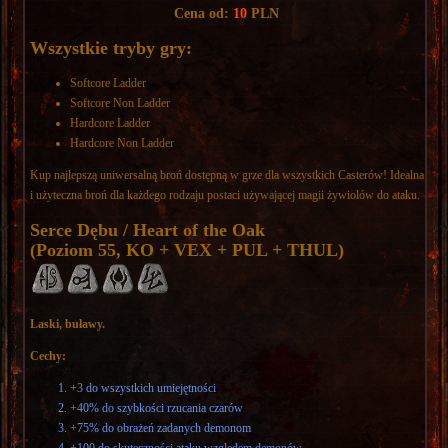
Cena od:
10
PLN
Wszystkie tryby gry:
Softcore Ladder
Softcore Non Ladder
Hardcore Ladder
Hardcore Non Ladder
Kup najlepszą uniwersalną broń dostępną w grze dla wszystkich Casterów! Idealna
i użyteczna broń dla każdego rodzaju postaci używającej magii żywiolów do ataku.
Serce Dębu / Heart of the Oak
(Poziom 55, KO + VEX + PUL + THUL)
Laski, buławy.
Cechy:
+3 do wszystkich umiejętności
+40% do szybkości rzucania czarów
+75% do obrażeń zadanych demonom
+100 do skuteczności ataku względem demonów