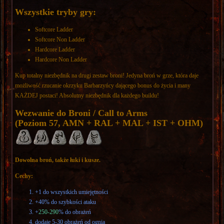
Wszystkie tryby gry:
Softcore Ladder
Softcore Non Ladder
Hardcore Ladder
Hardcore Non Ladder
Kup totalny niezbędnik na drugi zestaw broni! Jedyna broń w grze, która daje
możliwość rzucanie okrzyku Barbarzyńcy dającego bonus do życia i many
KAŻDEJ postaci! Absolutny niezbędnik dla każdego buildu!
Wezwanie do Broni / Call to Arms
(Poziom 57, AMN + RAL + MAL + IST + OHM)
Dowolna broń, także łuki i kusze.
Cechy:
+1 do wszystkich umiejętności
+40% do szybkości ataku
+
250-290
% do obrażeń
dodaje 5-30 obrażeń od ognia