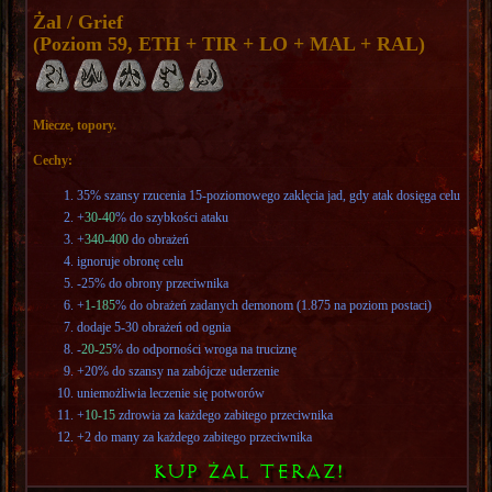
Żal / Grief
(Poziom 59, ETH + TIR + LO + MAL + RAL)
Miecze, topory.
Cechy:
35% szansy rzucenia 15-poziomowego zaklęcia jad, gdy atak dosięga celu
+
30-40
% do szybkości ataku
+
340-400
do obrażeń
ignoruje obronę celu
-25% do obrony przeciwnika
+
1-185
% do obrażeń zadanych demonom (1.875 na poziom postaci)
dodaje 5-30 obrażeń od ognia
-
20-25
% do odporności wroga na truciznę
+20% do szansy na zabójcze uderzenie
uniemożliwia leczenie się potworów
+
10-15
zdrowia za każdego zabitego przeciwnika
+2 do many za każdego zabitego przeciwnika
KUP ŻAL TERAZ!