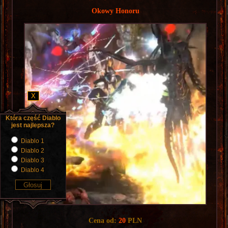
Okowy Honoru
X
Cena od:
20
PLN