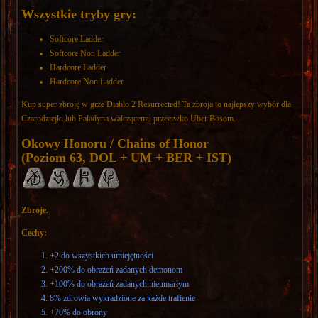
Wszystkie tryby gry:
Softcore Ladder
Softcore Non Ladder
Hardcore Ladder
Hardcore Non Ladder
Kup super zbroję w grze Diablo 2 Resurrected! Ta zbroja to najlepszy wybór dla
Czarodziejki lub Paladyna walczącemu przeciwko Uber Bosom.
Okowy Honoru / Chains of Honor
(Poziom 63, DOL + UM + BER + IST)
Zbroje.
Cechy:
+2 do wszystkich umiejętności
+200% do obrażeń zadanych demonom
+100% do obrażeń zadanych nieumarłym
8% zdrowia wykradzione za każde trafienie
+70% do obrony