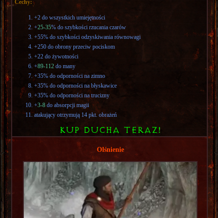
Cechy:
+2 do wszystkich umiejętności
+
25-35
% do szybkości rzucania czarów
+55% do szybkości odzyskiwania równowagi
+250 do obrony przeciw pociskom
+22 do żywotności
+
89-112
do many
+35% do odporności na zimno
+35% do odporności na błyskawice
+35% do odporności na trucizny
+
3-8
do absorpcji magii
atakujący otrzymują 14 pkt. obrażeń
KUP DUCHA TERAZ!
Olśnienie