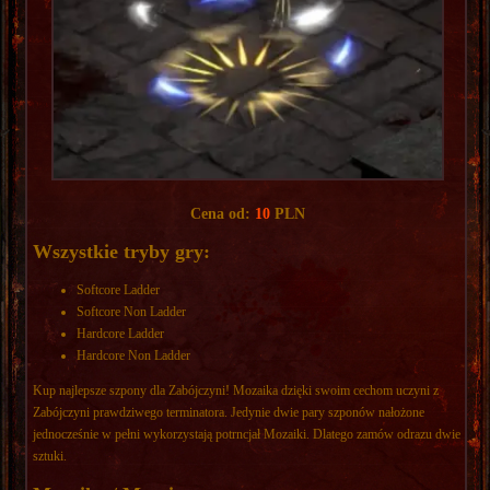
Cena od:
10
PLN
Wszystkie tryby gry:
Softcore Ladder
Softcore Non Ladder
Hardcore Ladder
Hardcore Non Ladder
Kup najlepsze szpony dla Zabójczyni! Mozaika dzięki swoim cechom uczyni z
Zabójczyni prawdziwego terminatora. Jedynie dwie pary szponów nałożone
jednocześnie w pełni wykorzystają potrncjał Mozaiki. Dlatego zamów odrazu dwie
sztuki.