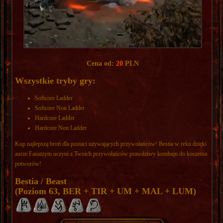
Cena od:
20
PLN
Wszystkie tryby gry:
Softcore Ladder
Softcore Non Ladder
Hardcore Ladder
Hardcore Non Ladder
Kup najlepszą broń dla postaci używających przywołańców! Bestia w reku dzięki
aurze Fanatzym uczyni z Twoich przywołańców prawdziwy kombajn do koszenia
potworów!
Bestia / Beast
(Poziom 63, BER + TIR + UM + MAL + LUM)