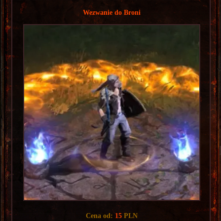
Wezwanie do Broni
Cena od:
15
PLN