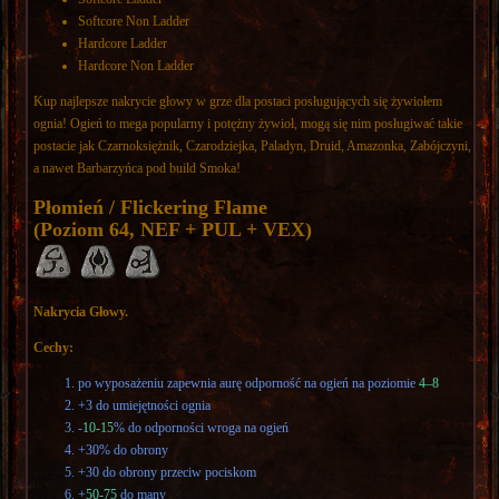
Softcore Non Ladder
Hardcore Ladder
Hardcore Non Ladder
Kup najlepsze nakrycie głowy w grze dla postaci posługujących się żywiołem
ognia! Ogień to mega popularny i potężny żywioł, mogą się nim posługiwać takie
postacie jak Czarnoksiężnik, Czarodziejka, Paladyn, Druid, Amazonka, Zabójczyni,
a nawet Barbarzyńca pod build Smoka!
Płomień / Flickering Flame
(Poziom 64, NEF + PUL + VEX)
Nakrycia Głowy.
Cechy:
po wyposażeniu zapewnia aurę odporność na ogień na poziomie
4–8
+3 do umiejętności ognia
-
10-15
% do odporności wroga na ogień
+30% do obrony
+30 do obrony przeciw pociskom
+
50-75
do many