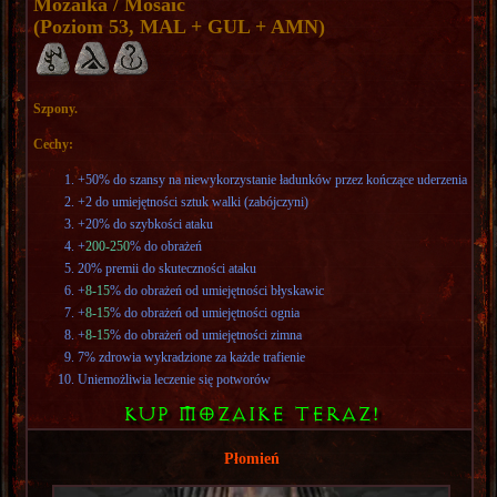
Mozaika / Mosaic
(Poziom 53, MAL + GUL + AMN)
Szpony.
Cechy:
+50% do szansy na niewykorzystanie ładunków przez kończące uderzenia
+2 do umiejętności sztuk walki (zabójczyni)
+20% do szybkości ataku
+
200-250
% do obrażeń
20% premii do skuteczności ataku
+
8-15
% do obrażeń od umiejętności błyskawic
+
8-15
% do obrażeń od umiejętności ognia
+
8-15
% do obrażeń od umiejętności zimna
7% zdrowia wykradzione za każde trafienie
Uniemożliwia leczenie się potworów
KUP MOZAIKE TERAZ!
Płomień