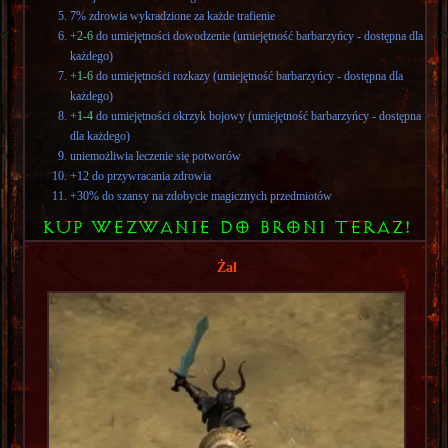
7% zdrowia wykradzione za każde trafienie
+
2-6
do umiejętności dowodzenie (umiejętność barbarzyńcy - dostępna dla
każdego)
+
1-6
do umiejętności rozkazy (umiejętność barbarzyńcy - dostępna dla
każdego)
+
1-4
do umiejętności okrzyk bojowy (umiejętność barbarzyńcy - dostępna
dla każdego)
uniemożliwia leczenie się potworów
+12 do przywracania zdrowia
+30% do szansy na zdobycie magicznych przedmiotów
KUP WEZWANIE DO BRONI TERAZ!
Żal