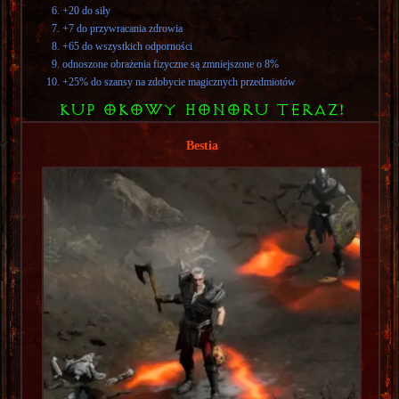
+20 do siły
+7 do przywracania zdrowia
+65 do wszystkich odporności
odnoszone obrażenia fizyczne są zmniejszone o 8%
+25% do szansy na zdobycie magicznych przedmiotów
KUP OKOWY HONORU TERAZ!
Bestia