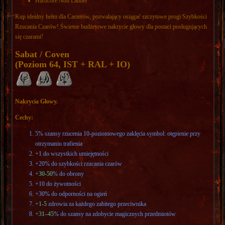
Hardcore Non Ladder
Kup idealny hełm dla Casterów, pozwalający osiągać szczytowe progi Szybkości
Rzucania Czarów! Świetne budżetowe nakrycie głowy dla postaci posługujących
się czarami!
Sabat / Coven
(Poziom 64, IST + RAL + IO)
Nakrycia Głowy.
Cechy:
5% szansy rzucenia 10-poziomowego zaklęcia symbol: otępienie przy
otrzymaniu trafienia
+1 do wszystkich umiejętności
+20% do szybkości rzucania czarów
+
30-50
% do obrony
+10 do żywotności
+30% do odporności na ogień
+
1-5
zdrowia za każdego zabitego przeciwnika
+
31–45
% do szansy na zdobycie magicznych przedmiotów