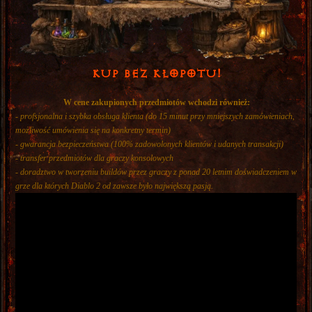
KUP BEZ KŁOPOTU!
W cene zakupionych przedmiotów wchodzi również:
- profsjonalna i szybka obsługa klienta (do 15 minut przy mniejszych zamówieniach,
możliwość umówienia się na konkretny termin)
- gwarancja bezpieczeństwa (100% zadowolonych klientów i udanych transakcji)
- transfer przedmiotów dla graczy konsolowych
- doradztwo w tworzeniu buildów przez graczy z ponad 20 letnim doświadczeniem w
grze dla których Diablo 2 od zawsze było największą pasją.