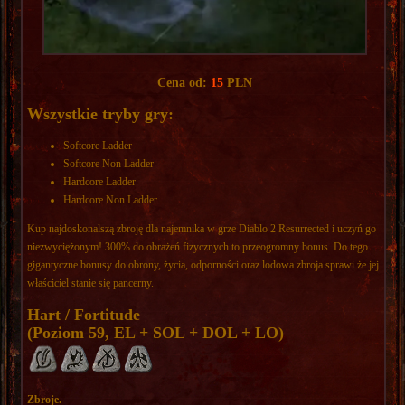
Cena od:
15
PLN
Wszystkie tryby gry:
Softcore Ladder
Softcore Non Ladder
Hardcore Ladder
Hardcore Non Ladder
Kup najdoskonalszą zbroję dla najemnika w grze Diablo 2 Resurrected i uczyń go
niezwyciężonym! 300% do obrażeń fizycznych to przeogromny bonus. Do tego
gigantyczne bonusy do obrony, życia, odporności oraz lodowa zbroja sprawi że jej
właściciel stanie się pancerny.
Hart / Fortitude
(Poziom 59, EL + SOL + DOL + LO)
Zbroje.