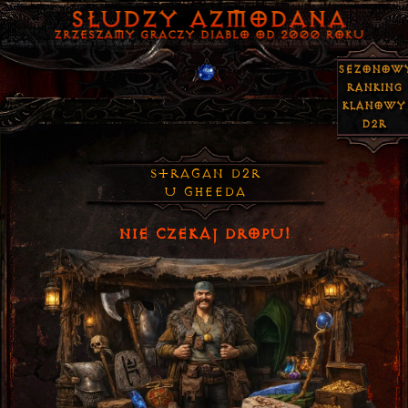
Sezonow
Ranking
Klanowy
D2R
Stragan D2R
u Gheeda
NIE CZEKAJ DROPU!