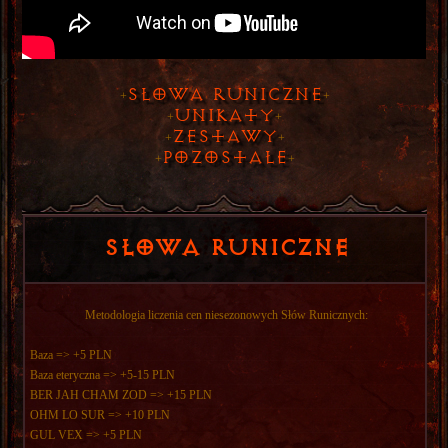
Słowa Runiczne
+
+
Unikaty
+
+
Zestawy
+
+
Pozostałe
+
+
Słowa Runiczne
Metodologia liczenia cen niesezonowych Słów Runicznych:
Baza => +5 PLN
Baza eteryczna => +5-15 PLN
BER JAH CHAM ZOD => +15 PLN
OHM LO SUR => +10 PLN
GUL VEX => +5 PLN