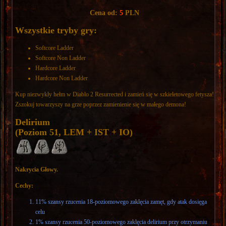
Cena od:
5
PLN
Wszystkie tryby gry:
Softcore Ladder
Softcore Non Ladder
Hardcore Ladder
Hardcore Non Ladder
Kup niezwykły hełm w Diablo 2 Resurrected i zamień się w szkieletowego fetysza!
Zszokuj towarzyszy na grze poprzez zamienienie się w małego demona!
Delirium
(Poziom 51, LEM + IST + IO)
Nakrycia Głowy.
Cechy:
11% szansy rzucenia 18-poziomowego zaklęcia zamęt, gdy atak dosięga
celu
1% szansy rzucenia 50-poziomowego zaklęcia delirium przy otrzymaniu