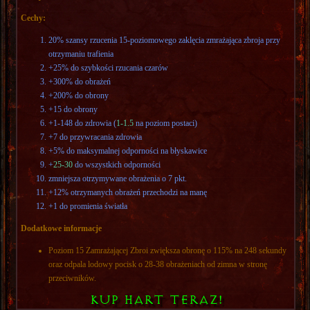
Cechy:
20% szansy rzucenia 15-poziomowego zaklęcia zmrażająca zbroja przy
otrzymaniu trafienia
+25% do szybkości rzucania czarów
+300% do obrażeń
+200% do obrony
+15 do obrony
+1-148 do zdrowia (
1-1.5
na poziom postaci)
+7 do przywracania zdrowia
+5% do maksymalnej odporności na błyskawice
+
25-30
do wszystkich odporności
zmniejsza otrzymywane obrażenia o 7 pkt.
+12% otrzymanych obrażeń przechodzi na manę
+1 do promienia światła
Dodatkowe informacje
Poziom 15 Zamrażającej Zbroi zwiększa obronę o 115% na 248 sekundy
oraz odpala lodowy pocisk o 28-38 obrażeniach od zimna w stronę
przeciwników.
KUP HART TERAZ!