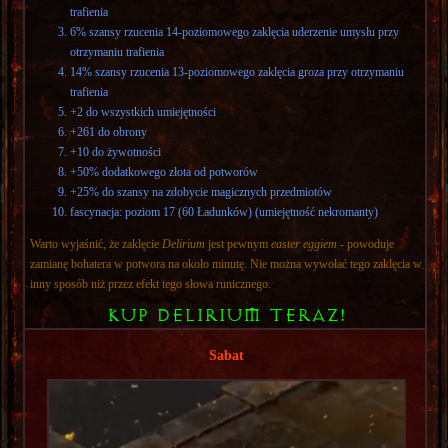
trafienia
6% szansy rzucenia 14-poziomowego zaklęcia uderzenie umysłu przy
otrzymaniu trafienia
14% szansy rzucenia 13-poziomowego zaklęcia groza przy otrzymaniu
trafienia
+2 do wszystkich umiejętności
+261 do obrony
+10 do żywotności
+50% dodatkowego złota od potworów
+25% do szansy na zdobycie magicznych przedmiotów
fascynacja: poziom 17 (60 Ładunków) (umiejętność nekromanty)
Warto wyjaśnić, że zaklęcie
Delirium
jest pewnym
easter eggiem
- powoduje
zamianę bohatera w potwora na około minutę. Nie można wywołać tego zaklęcia w
inny sposób niż przez efekt tego słowa runicznego.
KUP DELIRIUM TERAZ!
Sabat