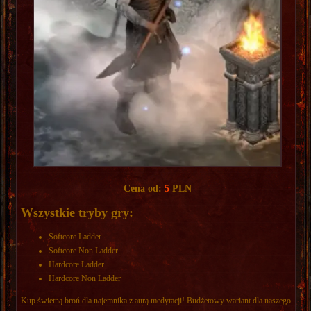
Cena od:
5
PLN
Wszystkie tryby gry:
Softcore Ladder
Softcore Non Ladder
Hardcore Ladder
Hardcore Non Ladder
Kup świetną broń dla najemnika z aurą medytacji! Budżetowy wariant dla naszego