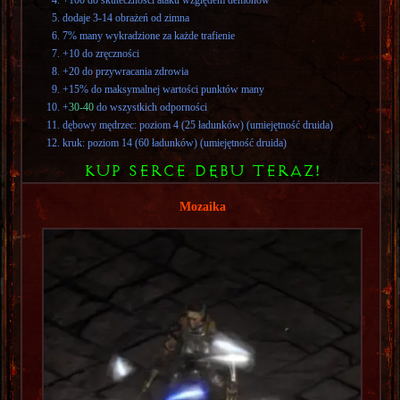
dodaje 3-14 obrażeń od zimna
7% many wykradzione za każde trafienie
+10 do zręczności
+20 do przywracania zdrowia
+15% do maksymalnej wartości punktów many
+
30-40
do wszystkich odporności
dębowy mędrzec: poziom 4 (25 ładunków) (umiejętność druida)
kruk: poziom 14 (60 ładunków) (umiejętność druida)
KUP SERCE DęBU TERAZ!
Mozaika