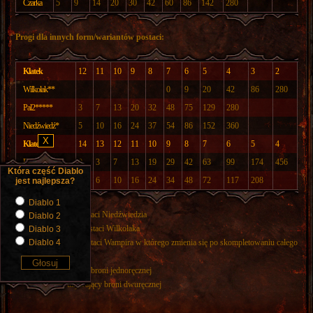
C z a r k a
5
9
14
20
30
42
60
86
142
280
Progi dla innych form/wariantów postaci:
K l a t e k
12
11
10
9
8
7
6
5
4
3
2
W i l k o ł a k * *
0
9
20
42
86
280
P a l 2 * * * * *
3
7
13
20
32
48
75
129
280
N i e d ź w i e d ź *
5
10
16
24
37
54
86
152
360
X
K l a t e k
14
13
12
11
10
9
8
7
6
5
4
D r u i d 1 * * * *
0
3
7
13
19
29
42
63
99
174
456
W a m p i r * * *
2
6
10
16
24
34
48
72
117
208
*Forma Druida w postaci Niedźwiedzia
**Forma Druida w postaci Wilkołaka
***Nekromanta w postaci Wampira w którego zmienia się po skompletowaniu całego
zestawu Trang-Oula
****Druid używający broni jednoręcznej
*****Palladyn używający broni dwuręcznej