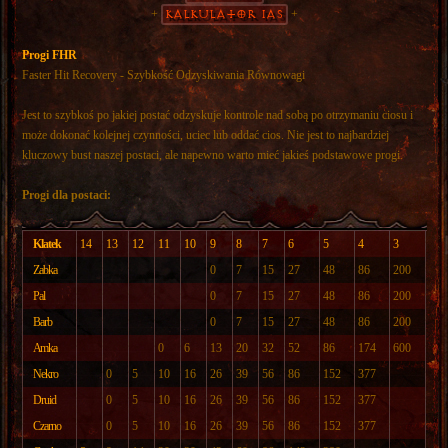
+
Kalkulator IAS
+
Progi FHR
Faster Hit Recovery - Szybkość Odzyskiwania Równowagi
Jest to szybkoś po jakiej postać odzyskuje kontrole nad sobą po otrzymaniu ciosu i
może dokonać kolejnej czynności, uciec lub oddać cios. Nie jest to najbardziej
kluczowy bust naszej postaci, ale napewno warto mieć jakieś podstawowe progi.
Progi dla postaci:
K l a t e k
14
13
12
11
10
9
8
7
6
5
4
3
Z a b k a
0
7
15
27
48
86
200
P a l
0
7
15
27
48
86
200
B a r b
0
7
15
27
48
86
200
A m k a
0
6
13
20
32
52
86
174
600
N e k r o
0
5
10
16
26
39
56
86
152
377
D r u i d
0
5
10
16
26
39
56
86
152
377
C z a r n o
0
5
10
16
26
39
56
86
152
377