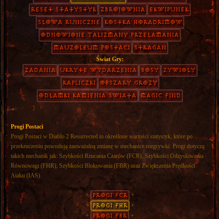
Reset Statystyk
Zbrojownia
Ekwipunek
Słowa Runiczne
Kostka Horadrimów
Odnowione Talizmany Przełamania
Mauzoleum Postaci
Stragan
Świat Gry:
Zadania
Ukryte Wydarzenia
Bosy
Żywioły
Kapliczki
Obszary Grozy
Odłamki Kamienia Świata
Magic Find
Progi Postaci
Progi Postaci w Diablo 2 Resurrected to określone wartości statystyk, które po
przekroczeniu powodują zauważalną zmianę w mechanice rozgrywki. Progi dotyczą
takich mechanik jak: Szybkości Rzucania Czarów (FCR), Szybkości Odzyskiwania
Równowagi (FHR), Szybkości Blokowania (FBR) oraz Zwiększenia Prędkości
Ataku (IAS).
+
Progi FCR
+
+
Progi FHR
+
+
Progi FBR
+