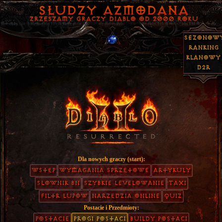
Sezonow
Ranking
Klanowy
D2R
Dla nowych graczy (start):
Wstęp
Wymagania Sprzętowe
Artykuły
Słownik BN
Szybkie Levelowanie
TAXI
Filtr Łupów
Narzędzia Online
Quiz
Postacie i Przedmioty:
Postacie
Progi Postaci
Buildy Postaci