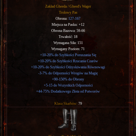
Zakład Gheeda / Gheed's Wager
Trolowy Pas
Obrona:
127-167
Miejsca na Pasku: +12
Obrona Bazowa: 59-66
Trwałość: 18
Wymagana Siła: 151
Wymagany Poziom: 71
+10-20% do Szybkości Poruszania Się
+10-20% do Szybkości Rzucania Czarów
+10-20% do Szybkości Odzyskiwania Równowagi
-3-7% do Odporności Wrogów na Magię
+90-150% do Obrony
+5-15 do Wszystkich Odporności
+44-75% Dodatkowego Złota od Potworów
Klasa Skarbów:
79