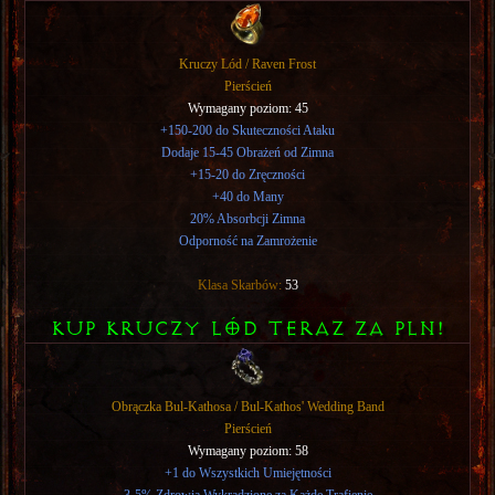
Kruczy Lód / Raven Frost
Pierścień
Wymagany poziom: 45
+150-200 do Skuteczności Ataku
Dodaje 15-45 Obrażeń od Zimna
+15-20 do Zręczności
+40 do Many
20% Absorbcji Zimna
Odporność na Zamrożenie
Klasa Skarbów:
53
KUP KRUCZY LÓD TERAZ ZA PLN!
Obrączka Bul-Kathosa / Bul-Kathos' Wedding Band
Pierścień
Wymagany poziom: 58
+1 do Wszystkich Umiejętności
3-5% Zdrowia Wykradzione za Każde Trafienie