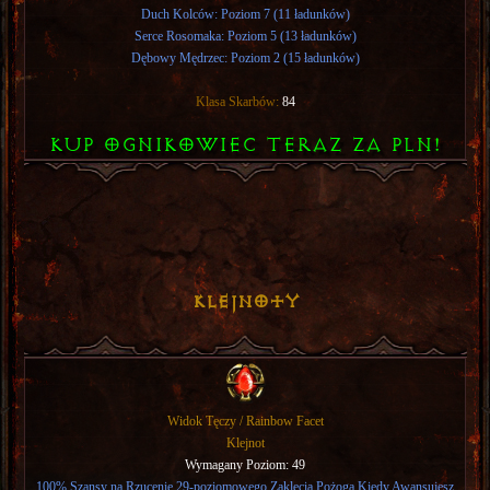
Duch Kolców: Poziom 7 (11 ładunków)
Serce Rosomaka: Poziom 5 (13 ładunków)
Dębowy Mędrzec: Poziom 2 (15 ładunków)
Klasa Skarbów:
84
KUP OGNIKOWIEC TERAZ ZA PLN!
Klejnoty
Widok Tęczy / Rainbow Facet
Klejnot
Wymagany Poziom: 49
100% Szansy na Rzucenie 29-poziomowego Zaklęcia Pożoga Kiedy Awansujesz