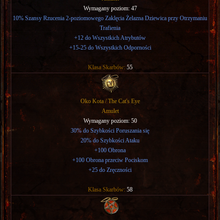
Wymagany poziom: 47
10% Szansy Rzucenia 2-poziomowego Zaklęcia Żelazna Dziewica przy Otrzymaniu
Trafienia
+12 do Wszystkich Atrybutów
+15-25 do Wszystkich Odporności
Klasa Skarbów:
55
Oko Kota / The Cat's Eye
Amulet
Wymagany poziom: 50
30% do Szybkości Poruszania się
20% do Szybkości Ataku
+100 Obrona
+100 Obrona przeciw Pociskom
+25 do Zręczności
Klasa Skarbów:
58