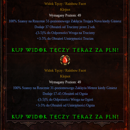
Widok Tęczy / Rainbow Facet
Klejnot
Wymagany Poziom: 49
100% Szansy na Rzucenie 51-poziomowego Zaklęcia Trująca Nova kiedy Giniesz
Dodaje 37 Obrażeń od Trucizny przez 2 sek.
-(3-5)% do Odporności Wroga na Trucizny
+3-5% do Obrażeń Umiejętności Trucizn
KUP WIDOK TęCZY TERAZ ZA PLN!
Widok Tęczy / Rainbow Facet
Klejnot
Wymagany Poziom: 49
100% Szansy na Rzucenie 31-poziomowego Zaklęcia Meteor kiedy Giniesz
Dodaje 17-45 Obrażeń od Ognia
-(3-5)% do Odporności Wroga na Ogień
+3-5% do Obrażeń od Umiejętności Ognia
KUP WIDOK TęCZY TERAZ ZA PLN!