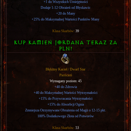
+1 do Wszystkich Umiejętności
Dodaje 1-12 Obrażeń od Błyskawic
+20 do Many
+25% do Maksymalnej Wartości Punktów Many
Klasa Skarbów:
39
KUP KAMIEń JORDANA TERAZ ZA
PLN!
Błękitny Karzeł / Dwarf Star
Pierścień
Wymagany poziom: 45
+40 do Zdrowia
+40 do Maksymalnej Wartości Wytrzymałości
+15% do Przywracania Wytrzymałości
+15% do Absorbcji Ognia
Zmniejsza Otrzymywane Obrażenia od Magii o 12-15 pkt.
100% Dodatkowego Złota od Potworów
Klasa Skarbów:
53