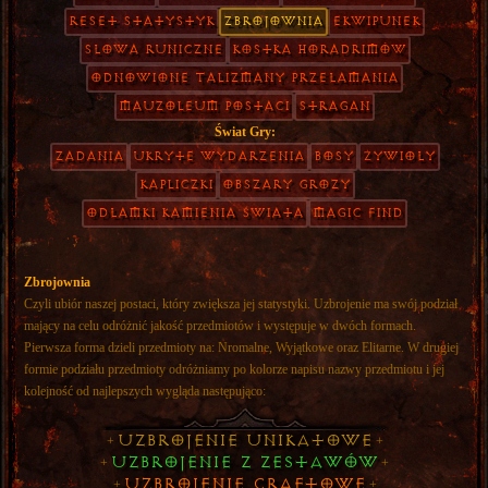
Reset Statystyk
Zbrojownia
Ekwipunek
Słowa Runiczne
Kostka Horadrimów
Odnowione Talizmany Przełamania
Mauzoleum Postaci
Stragan
Świat Gry:
Zadania
Ukryte Wydarzenia
Bosy
Żywioły
Kapliczki
Obszary Grozy
Odłamki Kamienia Świata
Magic Find
Zbrojownia
Czyli ubiór naszej postaci, który zwiększa jej statystyki. Uzbrojenie ma swój podział
mający na celu odróżnić jakość przedmiotów i występuje w dwóch formach.
Pierwsza forma dzieli przedmioty na: Nromalne, Wyjątkowe oraz Elitarne. W drugiej
formie podziału przedmioty odróżniamy po kolorze napisu nazwy przedmiotu i jej
kolejność od najlepszych wygląda następująco:
Uzbrojenie Unikatowe
+
+
Uzbrojenie z Zestawów
+
+
Uzbrojenie Craftowe
+
+