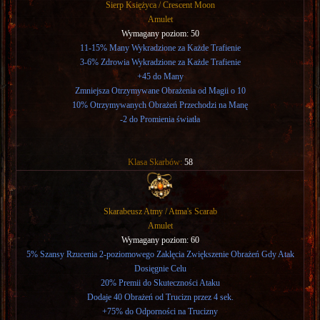
Sierp Księżyca / Crescent Moon
Amulet
Wymagany poziom: 50
11-15% Many Wykradzione za Każde Trafienie
3-6% Zdrowia Wykradzione za Każde Trafienie
+45 do Many
Zmniejsza Otrzymywane Obrażenia od Magii o 10
10% Otrzymywanych Obrażeń Przechodzi na Manę
-2 do Promienia światła
Klasa Skarbów:
58
Skarabeusz Atmy / Atma's Scarab
Amulet
Wymagany poziom: 60
5% Szansy Rzucenia 2-poziomowego Zaklęcia Zwiększenie Obrażeń Gdy Atak
Dosięgnie Celu
20% Premii do Skuteczności Ataku
Dodaje 40 Obrażeń od Trucizn przez 4 sek.
+75% do Odporności na Trucizny