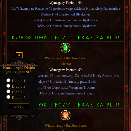
Wymagany Poziom: 49
100% Szansy na Rzucenie 41-poziomowego Zaklęcia Nova Kiedy Awansujesz
Dodaje 1-74 Obrażeń od Błyskawic
-(3-5)% do Odporności Wroga na Błyskawice
+3-5% do Obrażeń Umiejętności Błyskawic
KUP WIDOK TęCZY TERAZ ZA PLN!
X
Widok Tęczy / Rainbow Facet
Klejnot
Wymagany Poziom: 49
100% Szansy na Rzucenie 23-poziomowego Zaklęcia Jad Kiedy Awansujesz
Dodaje 37 Obrażeń od Trucizny przez 2 sek.
-(3-5)% do Odporności Wroga na Trucizny
+3-5% do Obrażeń Umiejętności Trucizn
KUP WIDOK TęCZY TERAZ ZA PLN!
Widok Tęczy / Rainbow Facet