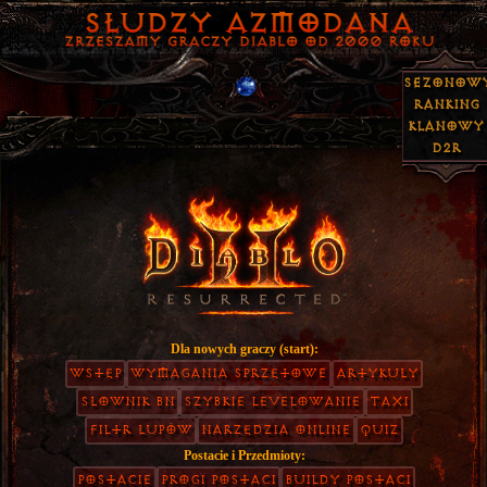
Sezonow
Ranking
Klanowy
D2R
Dla nowych graczy (start):
Wstęp
Wymagania Sprzętowe
Artykuły
Słownik BN
Szybkie Levelowanie
TAXI
Filtr Łupów
Narzędzia Online
Quiz
Postacie i Przedmioty:
Postacie
Progi Postaci
Buildy Postaci