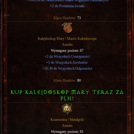
+2 do Promienia światła
Klasa Skarbów:
73
Kalejdoskop Mary / Mara's Kaleidoscope
Amulet
Wymagany poziom: 67
+2 do Wszystkich Umiejętności
+5 do Wszystkich Atrybutów
+20-30 do Wszystkich Odporności
Klasa Skarbów:
80
KUP KALEJDOSKOP MARY TERAZ ZA
PLN!
Kratownica / Metalgrid
Amulet
Wymagany poziom: 81