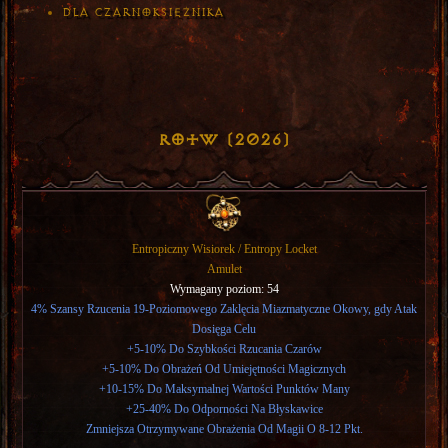
Dla Czarnoksiężnika
RotW (2026)
Entropiczny Wisiorek / Entropy Locket
Amulet
Wymagany poziom: 54
4% Szansy Rzucenia 19-Poziomowego Zaklęcia Miazmatyczne Okowy, gdy Atak
Dosięga Celu
+5-10% Do Szybkości Rzucania Czarów
+5-10% Do Obrażeń Od Umiejętności Magicznych
+10-15% Do Maksymalnej Wartości Punktów Many
+25-40% Do Odporności Na Błyskawice
Zmniejsza Otrzymywane Obrażenia Od Magii O 8-12 Pkt.