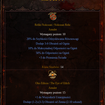
Relikt Nokozan / Nokozan Relic
Amulet
Wymagany poziom: 10
20% do Szybkości Odzyskiwania Równowagi
Dodaje 3-6 Obrażeń od Ognia
10% do Maksymalnej Odporności na Ogień
50% do Odporności na Ogień
+3 do Promienia Światła
Klasa Skarbów:
14
Oko Etlisza / The Eye of Etlich
Amulet
Wymagany poziom: 15
+1 do Wszystkich Umiejętności
Dodaje (1-2)-(3-5) Obrażeń od Zimna (2-10 sekund)