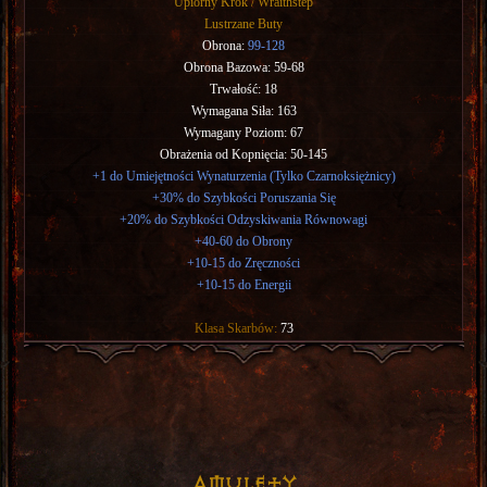
Upiorny Krok / Wraithstep
Lustrzane Buty
Obrona:
99-128
Obrona Bazowa: 59-68
Trwałość: 18
Wymagana Siła: 163
Wymagany Poziom: 67
Obrażenia od Kopnięcia: 50-145
+1 do Umiejętności Wynaturzenia (Tylko Czarnoksiężnicy)
+30% do Szybkości Poruszania Się
+20% do Szybkości Odzyskiwania Równowagi
+40-60 do Obrony
+10-15 do Zręczności
+10-15 do Energii
Klasa Skarbów:
73
Amulety