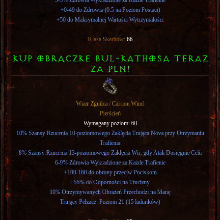
+0-49 do Zdrowia (0.5 na Poziom Postaci)
+50 do Maksymalnej Wartości Wytrzymałości
Klasa Skarbów:
66
KUP OBRąCZKE BUL-KATHOSA TERAZ
ZA PLN!
Wiatr Zgnilca / Carrion Wind
Pierścień
Wymagany poziom: 60
10% Szansy Rzucenia 10-poziomowego Zaklęcia Trująca Nova przy Otrzymaniu
Trafienia
8% Szansy Rzucenia 13-poziomowego Zaklęcia Wir, gdy Atak Dosięgnie Celu
6-9% Zdrowia Wykradzione za Każde Trafienie
+100-160 do obrony przeciw Pociskom
+55% do Odporności na Trucizny
10% Otrzymywanych Obrażeń Przechodzi na Manę
Trujący Pełzacz: Poziom 21 (15 ładunków)