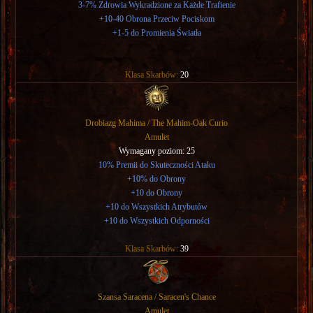
3-7% Zdrowia Wykradzione za Każde Trafienie
+10-40 Obrona Przeciw Pociskom
+1-5 do Promienia Światła
Klasa Skarbów:
20
Drobiazg Mahima / The Mahim-Oak Curio
Amulet
Wymagany poziom: 25
10% Premii do Skuteczności Ataku
+10% do Obrony
+10 do Obrony
+10 do Wszystkich Atrybutów
+10 do Wszystkich Odporności
Klasa Skarbów:
39
Szansa Saracena / Saracen's Chance
Amulet