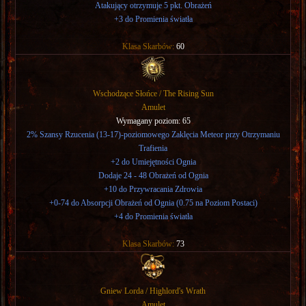
Atakujący otrzymuje 5 pkt. Obrażeń
+3 do Promienia światła
Klasa Skarbów:
60
Wschodzące Słońce / The Rising Sun
Amulet
Wymagany poziom: 65
2% Szansy Rzucenia (13-17)-poziomowego Zaklęcia Meteor przy Otrzymaniu
Trafienia
+2 do Umiejętności Ognia
Dodaje 24 - 48 Obrażeń od Ognia
+10 do Przywracania Zdrowia
+0-74 do Absorpcji Obrażeń od Ognia (0.75 na Poziom Postaci)
+4 do Promienia światła
Klasa Skarbów:
73
Gniew Lorda / Highlord's Wrath
Amulet