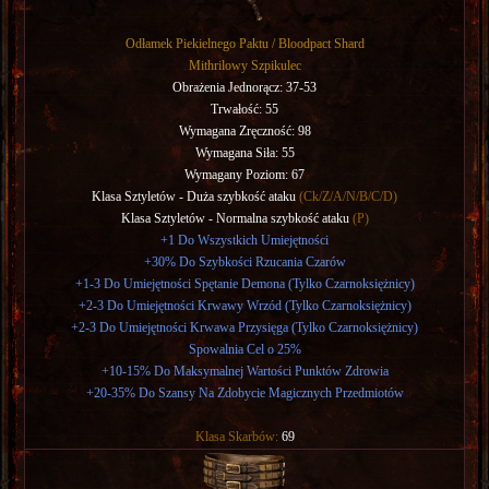
Odłamek Piekielnego Paktu / Bloodpact Shard
Mithrilowy Szpikulec
Obrażenia Jednorącz: 37-53
Trwałość: 55
Wymagana Zręczność: 98
Wymagana Siła: 55
Wymagany Poziom: 67
Klasa Sztyletów - Duża szybkość ataku
(Ck/Z/A/N/B/C/D)
Klasa Sztyletów - Normalna szybkość ataku
(P)
+1 Do Wszystkich Umiejętności
+30% Do Szybkości Rzucania Czarów
+1-3 Do Umiejętności Spętanie Demona (Tylko Czarnoksiężnicy)
+2-3 Do Umiejętności Krwawy Wrzód (Tylko Czarnoksiężnicy)
+2-3 Do Umiejętności Krwawa Przysięga (Tylko Czarnoksiężnicy)
Spowalnia Cel o 25%
+10-15% Do Maksymalnej Wartości Punktów Zdrowia
+20-35% Do Szansy Na Zdobycie Magicznych Przedmiotów
Klasa Skarbów:
69