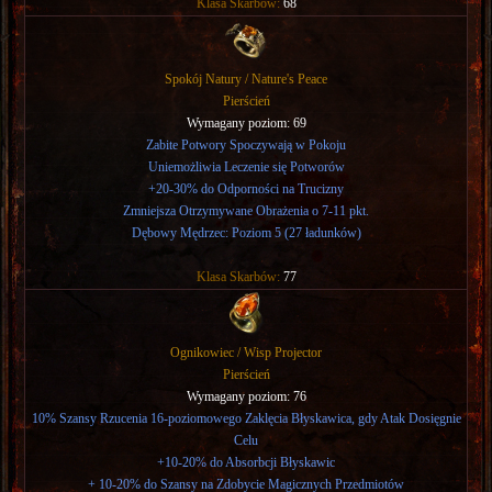
Klasa Skarbów:
68
Spokój Natury / Nature's Peace
Pierścień
Wymagany poziom: 69
Zabite Potwory Spoczywają w Pokoju
Uniemożliwia Leczenie się Potworów
+20-30% do Odporności na Trucizny
Zmniejsza Otrzymywane Obrażenia o 7-11 pkt.
Dębowy Mędrzec: Poziom 5 (27 ładunków)
Klasa Skarbów:
77
Ognikowiec / Wisp Projector
Pierścień
Wymagany poziom: 76
10% Szansy Rzucenia 16-poziomowego Zaklęcia Błyskawica, gdy Atak Dosięgnie
Celu
+10-20% do Absorbcji Błyskawic
+ 10-20% do Szansy na Zdobycie Magicznych Przedmiotów