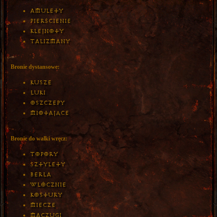
Amulety
Pierścienie
Klejnoty
Talizmany
Bronie dystansowe:
Kusze
Łuki
Oszczepy
Miotające
Bronie do walki wręcz:
Topory
Sztylety
Berła
Włócznie
Kostury
Miecze
Maczugi