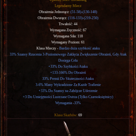
Legendarny Miecz
Obrażenia Jednorącz:
(51-58)-(130-148)
Obrażenia Dwurącz:
(116-133)-(219-250)
Trwałość: 44
Wymagana Zręczność: 67
Wymagana Siła: 118
Wymagany Poziom: 61
Klasa Mieczy -
Bardzo duża szybkość ataku
33% Szansy Rzucenia 3-Poziomowego Zaklęcia Zwiększenie Obrażeń, Gdy Atak
Dosięga Celu
+33% Do Szybkości Ataku
+133-166% Do Obrażeń
33% Premii Do Skuteczności Ataku
3-6% Many Wykradzione Za Każde Trafienie
+33% Do Szansy na Zabójcze Uderzenie
+3 Do Umiejętności Lustrzane Ostrza (Tylko Czarnoksiężnicy)
Wymagania -33%
Klasa Skarbów:
69