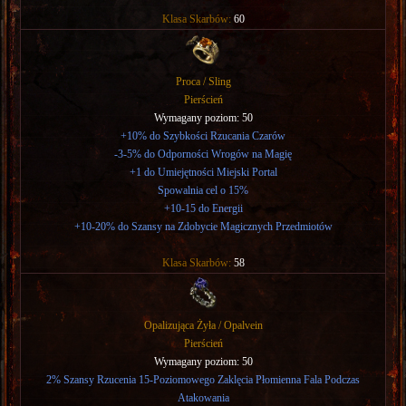
Klasa Skarbów:
60
Proca / Sling
Pierścień
Wymagany poziom: 50
+10% do Szybkości Rzucania Czarów
-3-5% do Odporności Wrogów na Magię
+1 do Umiejętności Miejski Portal
Spowalnia cel o 15%
+10-15 do Energii
+10-20% do Szansy na Zdobycie Magicznych Przedmiotów
Klasa Skarbów:
58
Opalizująca Żyła / Opalvein
Pierścień
Wymagany poziom: 50
2% Szansy Rzucenia 15-Poziomowego Zaklęcia Płomienna Fala Podczas
Atakowania