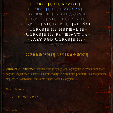
Uzbrojenie Rzadkie
+
+
Uzbrojenie Magiczne
+
+
Uzbrojenie z Gniazdami
+
+
Uzbrojenie Eteryczne
+
+
Uzbrojenie Dobrej Jakości
+
+
Uzbrojenie Normalne
+
+
Uzbrojenie Prymitywne
+
+
Bazy pod Uzbrojenie
+
+
Uzbrojenie Unikatowe
Uzbrojenie Unikatowe
- Bardzo rzadko spotykane, występuje w trzech odmianach:
zwykłe, wyjątkowe i elitarne. Charakteryzuje je złoty kolor podpisu. Posiada potężne
magiczne właściwości, często ma niepowtarzalny wygląd.
Nowe Unikaty:
RotW (2026)
Biżuteria: