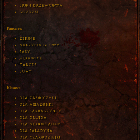
Broń Drzewcowa
Różdżki
Pancerze:
Zbroje
Nakrycia Głowy
Pasy
Rękawice
Tarcze
Buty
Klasowe:
Dla Zabójczyni
Dla Amazonki
Dla Barbarzyńcy
Dla Druida
Dla Nekromanty
Dla Paladyna
Dla Czarodziejki