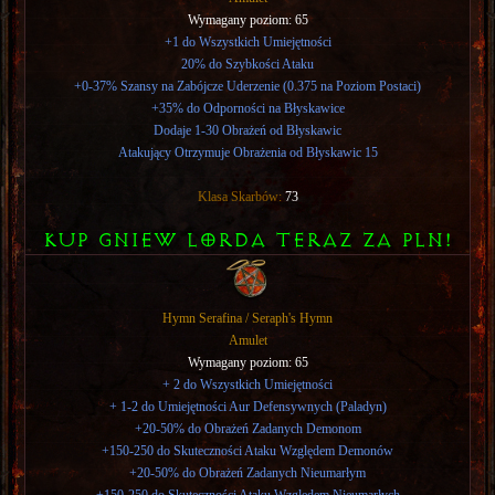
Wymagany poziom: 65
+1 do Wszystkich Umiejętności
20% do Szybkości Ataku
+0-37% Szansy na Zabójcze Uderzenie (0.375 na Poziom Postaci)
+35% do Odporności na Błyskawice
Dodaje 1-30 Obrażeń od Błyskawic
Atakujący Otrzymuje Obrażenia od Błyskawic 15
Klasa Skarbów:
73
KUP GNIEW LORDA TERAZ ZA PLN!
Hymn Serafina / Seraph's Hymn
Amulet
Wymagany poziom: 65
+ 2 do Wszystkich Umiejętności
+ 1-2 do Umiejętności Aur Defensywnych (Paladyn)
+20-50% do Obrażeń Zadanych Demonom
+150-250 do Skuteczności Ataku Względem Demonów
+20-50% do Obrażeń Zadanych Nieumarłym
+150-250 do Skuteczności Ataku Względem Nieumarłych