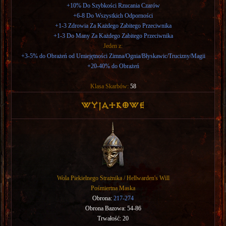
+10% Do Szybkości Rzucania Czarów
+6-8 Do Wszystkich Odporności
+1-3 Zdrowia Za Każdego Zabitego Przeciwnika
+1-3 Do Many Za Każdego Zabitego Przeciwnika
Jeden z:
+3-5% do Obrażeń od Umiejętności Zimna/Ognia/Błyskawic/Trucizny/Magii
+20-40% do Obrażeń
Klasa Skarbów:
58
Wyjątkowe
Wola Piekielnego Strażnika / Hellwarden's Will
Pośmiertna Maska
Obrona:
217-274
Obrona Bazowa: 54-86
Trwałość: 20