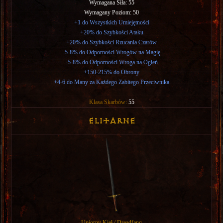
Wymagana Siła: 55
Wymagany Poziom: 50
+1 do Wszystkich Umiejętności
+20% do Szybkości Ataku
+20% do Szybkości Rzucania Czarów
-5-8% do Odporności Wrogów na Magię
-5-8% do Odporności Wroga na Ogień
+150-215% do Obrony
+4-6 do Many za Każdego Zabitego Przeciwnika
Klasa Skarbów:
55
Elitarne
Upiorny Kieł / Dreadfang